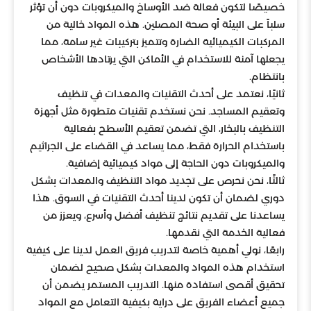
خصيصًا لتكون فعالة ضد الأوساخ والميكروبات دون أن تؤثر
سلباً على البيئة أو صحة المصلين. هذه المواد خالية من
المركبات الكيميائية الضارة وتتميز بتركيبات غير سامة، مما
يجعلها آمنة للاستخدام في الأماكن التي يرتادها الأشخاص
بانتظام.
ثانيًا، نعتمد على أحدث التقنيات والمعدات في تنظيف
وتعقيم المساجد. نحن نستخدم تقنيات متطورة مثل أجهزة
التنظيف بالبخار، التي تضمن تعقيم الأسطح بفعالية
باستخدام الحرارة فقط، مما يساعد في القضاء على الجراثيم
والميكروبات دون الحاجة إلى مواد كيميائية إضافية.
ثالثًا، نحن نحرص على تجديد مواد التنظيف والمعدات بشكل
دوري لضمان أن تكون لدينا أحدث التقنيات في السوق. هذا
يساعدنا على تقديم نتائج تنظيف أفضل وأسرع، ويعزز من
فعالية الخدمة التي نقدمها.
رابعًا، نولي أهمية خاصة لتدريب فريق العمل لدينا على كيفية
استخدام هذه المواد والمعدات بشكل صحيح لضمان
تحقيق أقصى استفادة منها. التدريب المستمر يضمن أن
جميع أعضاء الفريق على دراية بكيفية التعامل مع المواد