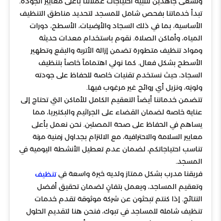
ونسعى جاهدين لتلبية احتياجات عملائنا بأعلى معايير الجودة.
تبدأ خدماتنا بفحص شامل للمسجد لتحديد مناطق التنظيف
الأساسية، بما في ذلك السجاد والأرضيات، الأسطح، دورات
المياه، وأماكن الصلاة. نقوم باستخدام معدات حديثة
ومواد تنظيف متطورة تضمن إزالة الأتربة والبقع وتطهير
الأسطح بشكل فعال. كما نولي اهتماماً خاصاً بتنظيف
السجاد، حيث نستخدم تقنيات خاصة للحفاظ على جودته
ولونِه، ونزيل أي روائح غير مرغوب فيها.
تتضمن خدماتنا أيضاً التعقيم الكامل للأماكن التي تحتاج إلى
عناية خاصة لضمان القضاء على الجراثيم والبكتيريا، مما
يساهم في الحفاظ على صحة المصلين. نحن نعمل بأعلى
معايير السلامة والاحترافية، مع الالتزام بجداول زمنية مرنة
تناسب احتياجاتكم، لضمان عدم تعطيل الأنشطة اليومية في
المسجد.
فريقنا مدرب بشكل ممتاز ولديه خبرة واسعة في
تنظيف
وتعقيم المساجد، ويعمل بتفانٍ لضمان تحقيق أفضل
النتائج. إذا كنتم تبحثون عن شركة موثوقة تقدم خدمات
تنظيف شاملة للمساجد في تبوك، فنحن هنا لتقديم الحلول