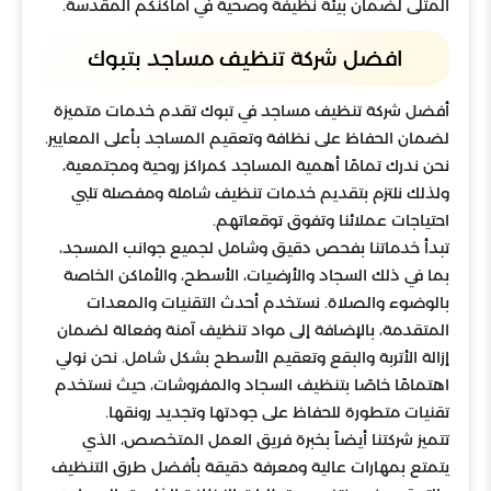
المثلى لضمان بيئة نظيفة وصحية في أماكنكم المقدسة.
افضل شركة تنظيف مساجد بتبوك
أفضل شركة تنظيف مساجد في تبوك تقدم خدمات متميزة
لضمان الحفاظ على نظافة وتعقيم المساجد بأعلى المعايير.
نحن ندرك تمامًا أهمية المساجد كمراكز روحية ومجتمعية،
ولذلك نلتزم بتقديم خدمات تنظيف شاملة ومفصلة تلبي
احتياجات عملائنا وتفوق توقعاتهم.
تبدأ خدماتنا بفحص دقيق وشامل لجميع جوانب المسجد،
بما في ذلك السجاد والأرضيات، الأسطح، والأماكن الخاصة
بالوضوء والصلاة. نستخدم أحدث التقنيات والمعدات
المتقدمة، بالإضافة إلى مواد تنظيف آمنة وفعالة لضمان
إزالة الأتربة والبقع وتعقيم الأسطح بشكل شامل. نحن نولي
اهتمامًا خاصًا بتنظيف السجاد والمفروشات، حيث نستخدم
تقنيات متطورة للحفاظ على جودتها وتجديد رونقها.
تتميز شركتنا أيضاً بخبرة فريق العمل المتخصص، الذي
يتمتع بمهارات عالية ومعرفة دقيقة بأفضل طرق التنظيف