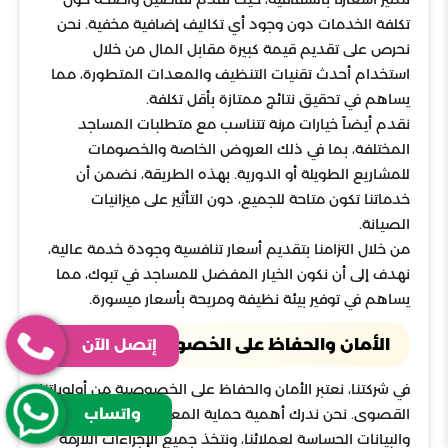
تكلفة الخدمات دون وجود أي تكاليف إضافية مخفية. نحن
نحرص على تقديم قيمة كبيرة مقابل المال من خلال
استخدام أحدث تقنيات التنظيف والمعدات المتطورة، مما
يساهم في تحقيق نتائج ممتازة بأقل تكلفة.
نقدم أيضاً خيارات مرنة تتناسب مع متطلبات المساجد
المختلفة، بما في ذلك العروض الخاصة والخصومات
للمشاريع الطويلة أو الدورية. بهذه الطريقة، نضمن أن
خدماتنا تكون متاحة للجميع، دون التأثير على ميزانيات
الصيانة.
من خلال التزامنا بتقديم أسعار تنافسية وجودة خدمة عالية،
نهدف إلى أن نكون الخيار المفضل للمساجد في تبوك، مما
يساهم في توفير بيئة نظيفة ومريحة بأسعار ميسورة.
الأمان والحفاظ على الخصوصية
إتصل الآن
في شركتنا، نعتبر الأمان والحفاظ على الخصوصية من أولوياتنا
واتساب
القصوى. نحن ندرك أهمية حماية المعلومات الشخصية
والبيانات الحساسة لعملائنا، ونتخذ جميع الإجراءات اللازمة