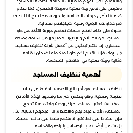
والتعقيم. نحن نتفهم متطلبات النظافة الخاصة بالمساجد
ونحرص على توفير بيئة صحية ومريحة للمصلين. كما نقدم
خدماتنا بأعلى درجات الاحترافية والمرونة، مما يتيح لنا التكيف
مع جداولكم الزمنية وتلبية احتياجاتكم بفعالية.
علاوة على ذلك، نقدم خدمات تعقيم دورية للتأكد من خلو
المساجد من الجراثيم والبكتيريا، مما يعزز من سلامة وصحة
المصلين. إذا كنتم تبحثون عن أفضل شركة تنظيف مساجد
في تبوك، فإننا نقدم لكم حلولاً متكاملة لضمان نظافة
مثالية وبيئة صحية في أماكنكم المقدسة.
أهمية تنظيف المساجد
تنظيف المساجد هو أمر بالغ الأهمية للحفاظ على بيئة
نظيفة وصحية، وهو يعكس احترامنا وتقديرنا لهذه الأماكن
المقدسة. تعتبر المساجد مراكز روحية واجتماعية تجمع
المسلمين لأداء عباداتهم والاحتكام إلى قيمهم الدينية. لذا،
فإن الحفاظ على نظافتها لا يقتصر فقط على جانب الصحة،
بل يشمل أيضًا تعزيز الإحساس بالراحة والقداسة.