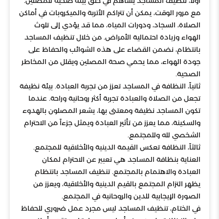
أولاً، تنظيف المساجد يساهم في خلق بيئة صحية للمصلين.
مع مرور الوقت، يمكن أن تتراكم الأتربة والميكروبات في أماكن
الصلاة، السجاد، ودورات المياه، مما قد يؤدي إلى تلوث
الهواء وزيادة احتمالية الأمراض. من خلال تنظيف المساجد
بانتظام، نضمن القضاء على هذه الشوائب والحفاظ على
جودة الهواء، مما يحمي صحة المصلين ويقلل من المخاطر
الصحية.
ثانياً، النظافة في المساجد تعزز من تجربة العبادة. بيئة نظيفة
تجعل من الصلاة والعبادة تجربة أكثر روحانية وراحة. عندما
تكون المساجد نظيفة ومعتنى بها، يشعر المصلون بالهدوء
والسكينة، مما يعزز من تأثير العبادة ويمثل جزءاً من الاحترام
الشخصي لله وللمجتمع.
ثالثاً، النظافة تعكس القيمة الدينية والأخلاقية للمجتمع.
العناية بنظافة المساجد هي تعبير عن الاحترام لمكان
العبادة والاهتمام بالمجتمع. تنظيف المساجد بانتظام
يظهر التزام المجتمع بالقيم الدينية والأخلاقية، ويعزز من
الصورة الإيجابية للدين والروحانية في المجتمع.
في الختام، تنظيف المساجد ليس مجرد عمل ضروري للحفاظ