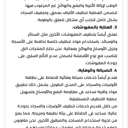
الرطب لإزالة الأتربة والبقع والروائح غير المرغوب فيها.
تتضمن العملية تنظيف الألياف بعمق، وتجفيف السجاد
بشكل كامل لتجنب أي مشاكل تتعلق بالرطوبة.
3. العناية بالمفروشات:
نعتني أيضاً بتنظيف المفروشات الأخرى مثل الستائر
والوسائد، باستخدام مواد تنظيف خاصة تحافظ على الأنسجة
وتزيل الأوساخ والروائح بفعالية. نحن نختار المنتجات التي
تتناسب مع نوع الأقمشة لضمان عدم التأثير السلبي على
جودة المفروشات.
4. الصيانة والوقاية:
نقدم أيضاً خدمات صيانة وقائية للحفاظ على نظافة
الأرضيات والسجاد على المدى الطويل. يشمل ذلك تطبيق
مواد واقية تساعد في مقاومة البقع والأوساخ وتسهيل
عملية التنظيف المستقبلية.
من خلال تقديم خدمات تنظيف الأرضيات والسجاد بجودة
عالية، نساعد في الحفاظ على بيئة نظيفة ومريحة، مما يعزز
من تجربة استخدام المساجد والمرافق الأخرى. نحن ملتزمون
بتوفير خدمة ممتازة تلبي توقعات عملائنا وتساهم في