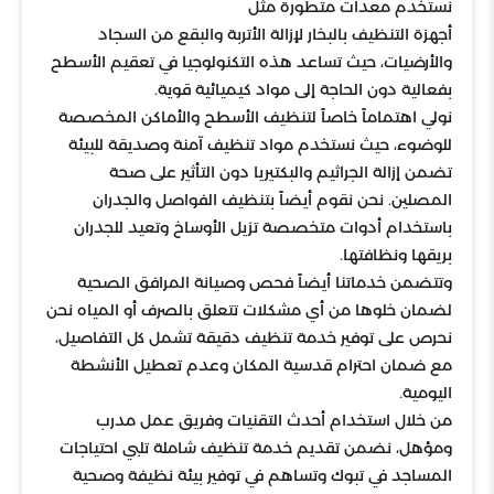
نستخدم معدات متطورة مثل
أجهزة التنظيف بالبخار لإزالة الأتربة والبقع من السجاد
والأرضيات، حيث تساعد هذه التكنولوجيا في تعقيم الأسطح
بفعالية دون الحاجة إلى مواد كيميائية قوية.
نولي اهتماماً خاصاً لتنظيف الأسطح والأماكن المخصصة
للوضوء، حيث نستخدم مواد تنظيف آمنة وصديقة للبيئة
تضمن إزالة الجراثيم والبكتيريا دون التأثير على صحة
المصلين. نحن نقوم أيضاً بتنظيف الفواصل والجدران
باستخدام أدوات متخصصة تزيل الأوساخ وتعيد للجدران
بريقها ونظافتها.
وتتضمن خدماتنا أيضاً فحص وصيانة المرافق الصحية
لضمان خلوها من أي مشكلات تتعلق بالصرف أو المياه نحن
نحرص على توفير خدمة تنظيف دقيقة تشمل كل التفاصيل،
مع ضمان احترام قدسية المكان وعدم تعطيل الأنشطة
اليومية.
من خلال استخدام أحدث التقنيات وفريق عمل مدرب
ومؤهل، نضمن تقديم خدمة تنظيف شاملة تلبي احتياجات
المساجد في تبوك وتساهم في توفير بيئة نظيفة وصحية