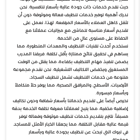
حيث نقدم خدمات ذات جودة عالية بأسعار تنافسية. نحن
ندرك أهمية توفير خدمات تنظيف فعالة وموثوقة دون أن
تثقل كاهل العملاء بالأسعار المرتفعة. لهذا، نعمل على
تقديم أسعار مناسبة تتماشى مع ميزانيات عملائنا مع
الحفاظ على مستوى عالٍ من الخدمة.
نستخدم أحدث تقنيات التنظيف والمعدات المتطورة، مما
يساهم في تحقيق نتائج ممتازة بأقل تكلفة. فريقنا المدرب
يضمن تنفيذ مهام التنظيف بكفاءة، مما يقلل من الوقت
المستغرق ويخفض التكاليف التشغيلية. نحن نقدم مجموعة
متنوعة من خدمات التنظيف تشمل تنظيف السجاد،
الأرضيات، الأسطح، والمرافق الصحية، مما يوفر حلاً متكاملاً
وبأسعار ميسورة.
نحرص أيضاً على تقديم خدماتنا بأسعار شفافة ودون تكاليف
إضافية مخفية، مما يتيح لعملائنا معرفة تكلفة الخدمة بدقة
مسبقاً. نلتزم بتقديم خدمات تنظيف موثوقة وفعالة توفر
قيمة عالية مقابل التكلفة، مما يجعلنا الخيار الأمثل للمساجد
في تبوك التي تبحث عن تنظيف بجودة عالية وبأسعار
معقولة.