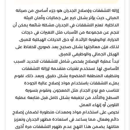
إزالة التشققات وإصلاح الجدران هو جزء أساسي من صيانة
المباني، حيث يؤثر بشكل كبير على جماليات وأمان البيئة
الداخلية. تعتبر التشققات في الجدران مشكلة شائعة يمكن أن
تنجم عن مجموعة من الأسباب مثل التغيرات في درجات
الحرارة، اوالرطوبة الزائدة، أو حتى الحركات الهيكلية للمبنى.
لذلك، فإن معالجتها بشكل صحيح يعد ضروري للحفاظ على
الهيكل الجمالي والوظيفي للمبنى.
تبدأ عملية الإصلاح بفحص شامل للتشققات لتحديد السبب
الأساسي لها. نستخدم تقنيات متقدمة لإزالة التشققات
وتنظيف المنطقة المتضررة بشكل دقيق. وبعد ذلك، نقوم
بملء التشققات باستخدام مواد إصلاح عالية الجودة
تتناسب مع نوع الجدار، مثل المعجون. ونقوم بتسوية
السطح والتأكد من تجفيفه بشكل كامل قبل متابعة عملية
التلوين أو إنهاء العمل.
نحرص على استخدام مواد ومعدات متطورة لضمان إصلاح
دائم وفعال، مما يساعد في استعادة مظهر الجدران وتعزيز
متانتها. يضمن هذا النهج عدم ظهور التشققات مرة أخرى